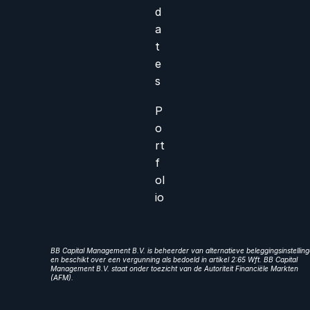
d
a
t
e
s
P
o
rt
f
ol
io
BB Capital Management B.V. is beheerder van alternatieve beleggingsinstellin
en beschikt over een vergunning als bedoeld in artikel 2:65 Wft. BB Capital
Management B.V. staat onder toezicht van de Autoriteit Financiële Markten
(AFM).