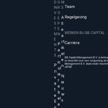
D
G
NI
Team
IN
R
S
V
O
Regelgeving
A
E
E
ll
S
P
T
E
e
WERKEN BIJ BB CAPITAL
M
N
a
E
rt
Carrière
P
N
ik
a
T
el
S
rt
BB Capital Management B.V. is beheer
e
en beschikt over een vergunning als b
ic
Management B.V. staat onder toezicht
P
n
(AFM).
ul
ri
ie
N
v
r
ie
a
e
u
t
b
w
e
el
s
E
e
q