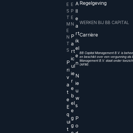
Regelgeving
A
E
E
ll
S
P
T
E
e
WERKEN BIJ BB CAPITAL
M
N
a
E
rt
Carrière
P
N
ik
a
T
el
S
rt
BB Capital Management B.V. is beheer
e
en beschikt over een vergunning als b
ic
Management B.V. staat onder toezicht
P
n
(AFM).
ul
ri
ie
N
v
r
ie
a
e
u
t
b
w
e
el
s
E
e
q
g
P
ui
g
o
t
e