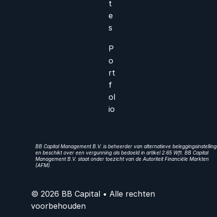
t
e
s
P
o
rt
f
ol
io
BB Capital Management B.V. is beheerder van alternatieve beleggingsinstellin
en beschikt over een vergunning als bedoeld in artikel 2:65 Wft. BB Capital
Management B.V. staat onder toezicht van de Autoriteit Financiële Markten
(AFM).
© 2026 BB Capital • Alle rechten
voorbehouden