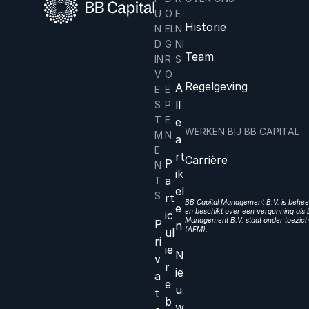
U
O
E
Historie
N
EL
N
D
G
NI
Team
IN
R
S
V
O
Regelgeving
A
E
E
ll
S
P
T
E
e
WERKEN BIJ BB CAPITAL
M
N
a
E
rt
Carrière
P
N
ik
a
T
el
S
rt
BB Capital Management B.V. is beheer
e
en beschikt over een vergunning als b
ic
Management B.V. staat onder toezicht
P
n
(AFM).
ul
ri
ie
N
v
r
ie
a
e
u
t
b
w