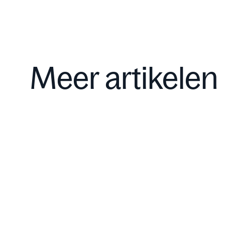
Meer artikelen
Expert insights
Aug 4, 2026
Joop van Caldenborgh: "Alleen op
lange termijn bouw je iets