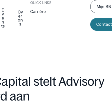
QUICK LINKS
Mijn BB 
E
Carrière
Ov
v
er
e
on
n
s
Contact
ts
apital stelt Advisory
d aan