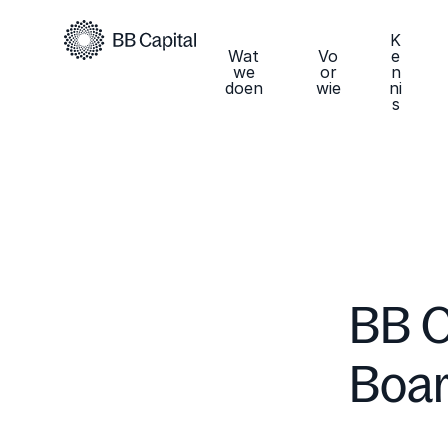
K
Wat
Vo
e
we
or
n
doen
wie
ni
s
BB C
Boar