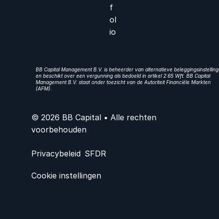
f
ol
io
BB Capital Management B.V. is beheerder van alternatieve beleggingsinstellin
en beschikt over een vergunning als bedoeld in artikel 2:65 Wft. BB Capital
Management B.V. staat onder toezicht van de Autoriteit Financiële Markten
(AFM).
© 2026 BB Capital • Alle rechten
voorbehouden
Privacybeleid
SFDR
Cookie instellingen