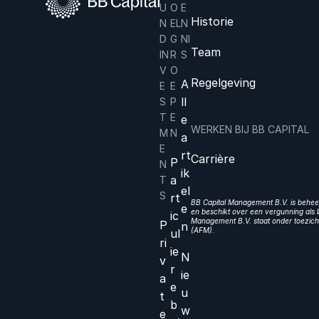
U
O
E
Historie
N
EL
N
D
G
NI
Team
IN
R
S
V
O
Regelgeving
A
E
E
ll
S
P
T
E
e
WERKEN BIJ BB CAPITAL
M
N
a
E
rt
Carrière
P
N
ik
a
T
el
S
rt
BB Capital Management B.V. is beheer
e
en beschikt over een vergunning als b
ic
Management B.V. staat onder toezicht
P
n
(AFM).
ul
ri
ie
N
v
r
ie
a
e
u
t
b
w
e