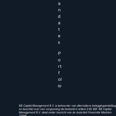
a
n
d
a
t
e
s
P
o
rt
f
ol
io
BB Capital Management B.V. is beheerder van alternatieve beleggingsinstellin
en beschikt over een vergunning als bedoeld in artikel 2:65 Wft. BB Capital
Management B.V. staat onder toezicht van de Autoriteit Financiële Markten
(AFM).