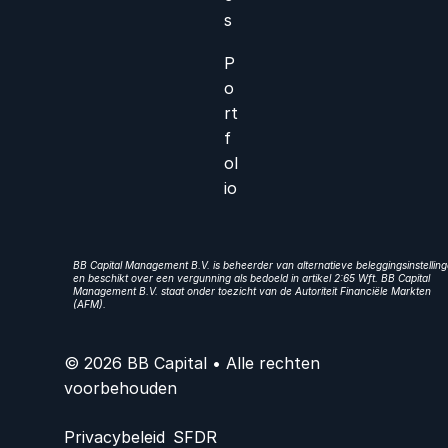
s
P
o
rt
f
ol
io
BB Capital Management B.V. is beheerder van alternatieve beleggingsinstellin
en beschikt over een vergunning als bedoeld in artikel 2:65 Wft. BB Capital
Management B.V. staat onder toezicht van de Autoriteit Financiële Markten
(AFM).
© 2026 BB Capital • Alle rechten
voorbehouden
Privacybeleid
SFDR