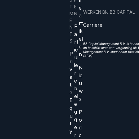
T
E
e
WERKEN BIJ BB CAPITAL
M
N
a
E
rt
Carrière
P
N
ik
a
T
el
S
rt
BB Capital Management B.V. is beheer
e
en beschikt over een vergunning als b
ic
Management B.V. staat onder toezicht
P
n
(AFM).
ul
ri
ie
N
v
r
ie
a
e
u
t
b
w
e
el
s
E
e
q
g
P
ui
g
o
t
e
d
y
r
c