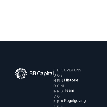
Ontdek de
mogelijkheden van
investeren met BB
Capital.
F
D
K
OVER ONS
U
O
E
Historie
N
EL
N
D
G
NI
Team
IN
R
S
V
O
Regelgeving
A
E
E
ll
S
P