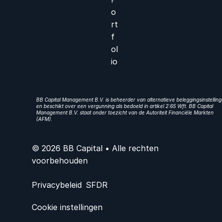
o
rt
f
ol
io
BB Capital Management B.V. is beheerder van alternatieve beleggingsinstellin
en beschikt over een vergunning als bedoeld in artikel 2:65 Wft. BB Capital
Management B.V. staat onder toezicht van de Autoriteit Financiële Markten
(AFM).
© 2026 BB Capital • Alle rechten
voorbehouden
Privacybeleid
SFDR
Cookie instellingen