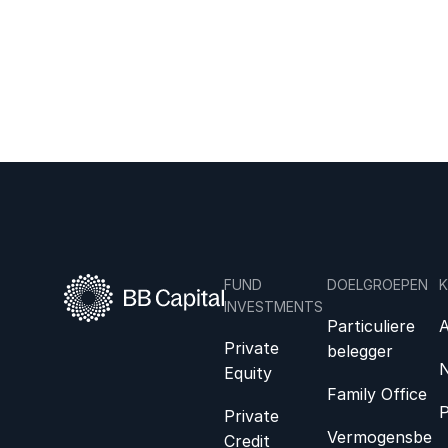
Aarhus: een bijzondere uitwisseling tussen
twee musea die een gedeelde visie hebben
op hedendaagse kunst.
FUND
DOELGROEPEN
K
INVESTMENTS
Particuliere
A
Private
belegger
N
Equity
Family Office
P
Private
Vermogensbe
Credit