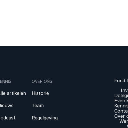
Fund 
ENNIS
OVER ONS
In
lle artikelen
Historie
Doelg
Event
ieuws
Team
Kenni
Conta
Over 
odcast
Regelgeving
Wer