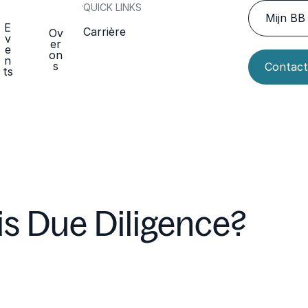
QUICK LINKS
Mijn BB 
E
Carrière
Ov
v
er
e
on
n
s
Contact
ts
is Due Diligence?