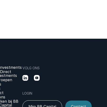
daar in de toekomst behoefte aan hebben.
Investments
VOLG ONS
Direct
vestments
roepen
s
s
ct
LOGIN
ons
ken bij BB
Capital
Mijn BB Capital
Contact