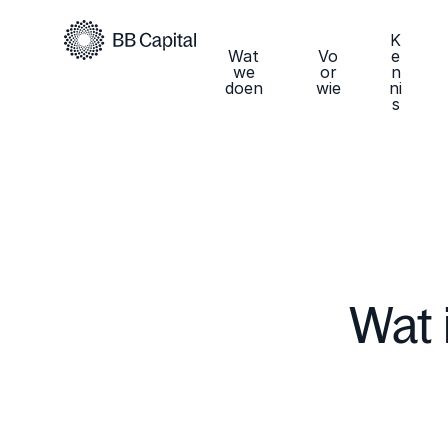
K
Wat
Vo
e
we
or
n
doen
wie
ni
s
Wat 