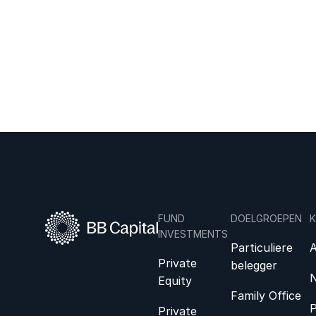
under an Umbrella vanuit Voorlinden naar
Aarhus: een bijzondere uitwisseling tussen
twee musea die een gedeelde visie hebben
op hedendaagse kunst.
FUND
DOELGROEPEN
K
INVESTMENTS
Particuliere
A
Private
belegger
N
Equity
Family Office
P
Private