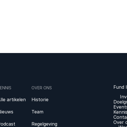
Fund 
ENNIS
OVER ONS
In
lle artikelen
Historie
Doelg
Event
ieuws
Team
Kenni
Conta
Over 
odcast
Regelgeving