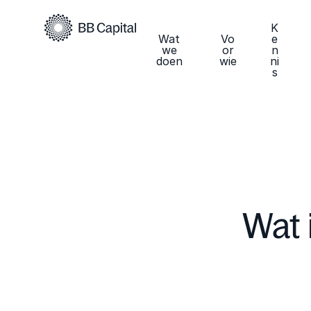
K
Wat
Vo
e
we
or
n
doen
wie
ni
s
Wat 