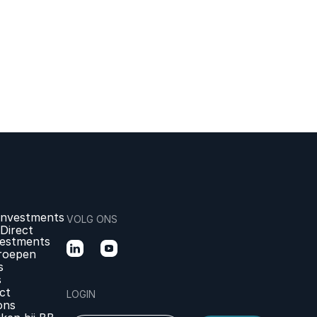
met extra flexibiliteit voor beleggers die
daar in de toekomst behoefte aan hebben.
Investments
VOLG ONS
Direct
vestments
roepen
s
s
ct
LOGIN
ons