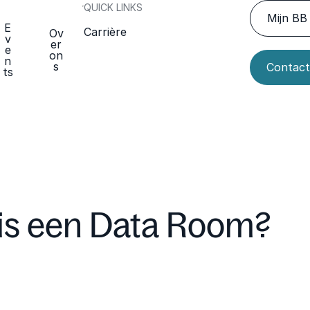
QUICK LINKS
Mijn BB 
E
Carrière
Ov
v
er
e
on
n
s
Contact
ts
is een Data Room?