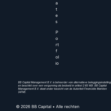
a
t
e
s
P
o
rt
f
ol
io
BB Capital Management B.V. is beheerder van alternatieve beleggingsinstellin
en beschikt over een vergunning als bedoeld in artikel 2:65 Wft. BB Capital
Management B.V. staat onder toezicht van de Autoriteit Financiële Markten
(AFM).
© 2026 BB Capital • Alle rechten