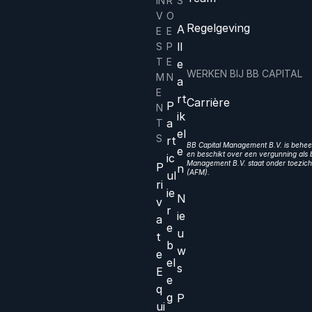
IN
R
S
V
O
Regelgeving
A
E
E
ll
S
P
T
E
e
WERKEN BIJ BB CAPITAL
M
N
a
E
rt
Carrière
P
N
ik
a
T
el
S
rt
BB Capital Management B.V. is beheer
e
en beschikt over een vergunning als b
ic
Management B.V. staat onder toezicht
P
n
(AFM).
ul
ri
ie
N
v
r
ie
a
e
u
t
b
w
e
el
s
E
e
q
g
P
ui