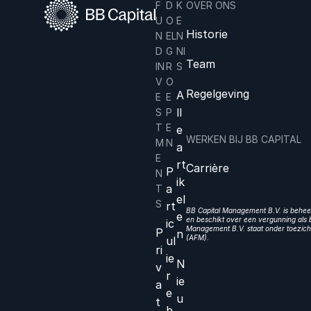
F
D
K
OVER ONS
U
O
E
Historie
N
EL
N
D
G
NI
Team
IN
R
S
V
O
Regelgeving
A
E
E
ll
S
P
T
E
e
WERKEN BIJ BB CAPITAL
M
N
a
E
rt
Carrière
P
N
ik
a
T
el
S
rt
BB Capital Management B.V. is beheer
e
en beschikt over een vergunning als b
ic
Management B.V. staat onder toezicht
P
n
(AFM).
ul
ri
ie
N
v
r
ie
a
e
u
t
b