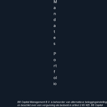
M
a
n
d
a
t
e
s
P
o
rt
f
ol
io
BB Capital Management B.V. is beheerder van alternatieve beleggingsinstellin
en beschikt over een vergunning als bedoeld in artikel 2:65 Wft. BB Capital